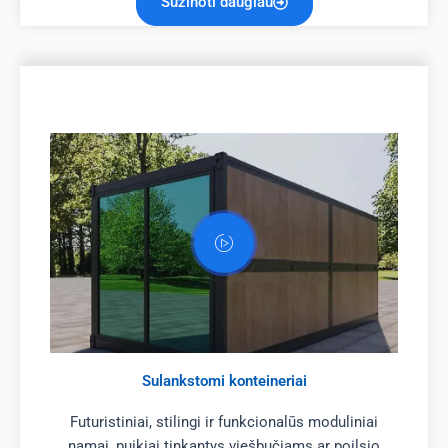
Sužinoti daugiau
Sulankstomi konteineriai
Futuristiniai, stilingi ir funkcionalūs moduliniai
namai, puikiai tinkantys viešbučiams ar poilsio