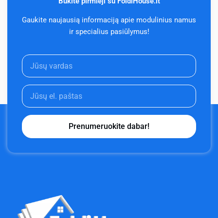
Būkite pirmieji su FoldiHouse.lt
Gaukite naujausią informaciją apie modulinius namus
ir specialius pasiūlymus!
Prenumeruokite dabar!