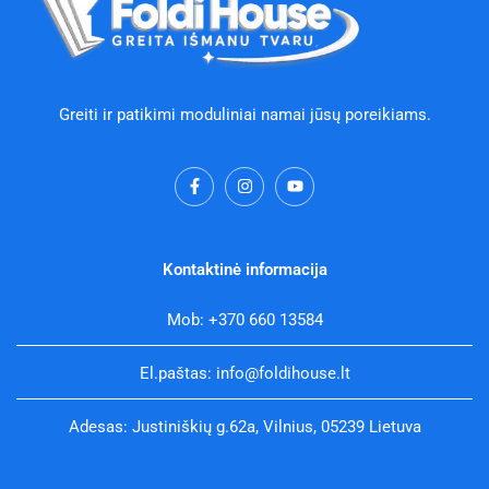
Greiti ir patikimi moduliniai namai jūsų poreikiams.
F
I
Y
a
n
o
c
s
u
e
t
t
b
a
u
o
g
b
Kontaktinė informacija
o
r
e
k
a
-
m
Mob: +370 660 13584
f
El.paštas: info@foldihouse.lt
Adesas: Justiniškių g.62a, Vilnius, 05239 Lietuva