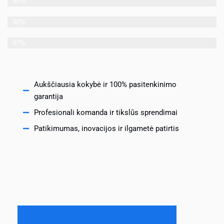
Statybų įgūdžiai
95%
Darbo efektyvumas
90%
Laiko valdymas
97%
Aukščiausia kokybė ir 100% pasitenkinimo
garantija
Profesionali komanda ir tikslūs sprendimai
Patikimumas, inovacijos ir ilgametė patirtis