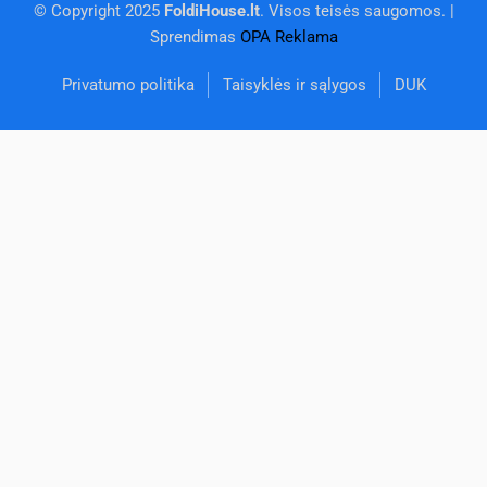
© Copyright 2025
FoldiHouse.lt
. Visos teisės saugomos. |
Sprendimas
OPA Reklama
Privatumo politika
Taisyklės ir sąlygos
DUK