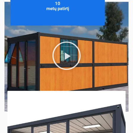
10
metų patirtį
P
l
a
y