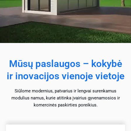
Mūsų paslaugos – kokybė
ir inovacijos vienoje vietoje
Siūlome modernius, patvarius ir lengvai surenkamus
modulius
namus
, kurie atitinka įvairius gyvenamosios ir
komercinės paskirties poreikius.