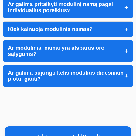
Ar galima pritaikyti modulinį namą pagal
individualius poreikius?
Kiek kainuoja modulinis namas?
Ar moduliniai namai yra atsparūs oro
sąlygoms?
Ar galima sujungti kelis modulius didesniam
plotui gauti?